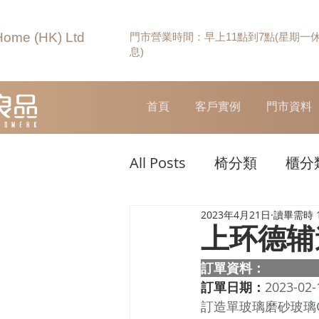
Home (HK) Ltd
門市營業時間：早上11點到7點(星期一
息)
首頁
客戶實例
門市資料
All Posts
椅分類
櫃分
2023年4月21日
讀畢需時 
上环德辅
訂單資料：  
訂單日期：
2023-02-
訂造單玻璃磨砂玻璃GW