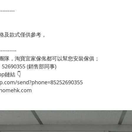
---------
格及款式僅供參考，
----------
裝團隊，淘寶宜家傢俬都可以幫您安裝傢俱；
：52690355 (銷售部同事)
p鏈結 👇
app.com/send?phone=85252690355
omehk.com