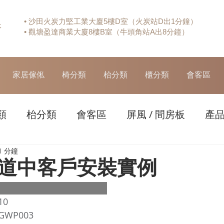
• 沙田火炭力堅工業大廈5樓D室（火炭站D出1分鐘）
休
• 觀塘盈達商業大廈8樓B室（牛頭角站A出8分鐘）
家居傢俬
椅分類
枱分類
櫃分類
會客區
類
枱分類
會客區
屏風 / 間房板
產
1 分鐘
道中客戶安裝實例
10
P003 