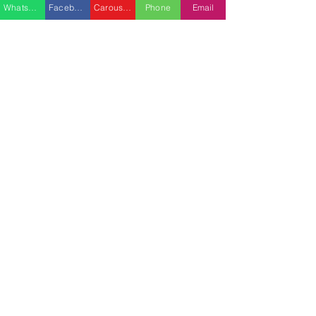
Whatsapp
Facebook
Carousell
Phone
Email
熱門產品
關於家之良品
品牌中心
愛家空間（建材）
辦公椅
|
大班椅
公司简介
家之良品（家居）
辦公枱
|
洽談枱
網站地圖
家之良品（辦公）
大班枱
|
會議枱
客戶服務
文件櫃
|
小型櫃
黃竹坑深灣道客戶安裝實
中环金融街国际
屏風間格
例
客戶安裝實例
送貨及安裝服務
會客茶几
辦公傢俬安裝影片
會客梳化
產品選購攻略
探索更多產品