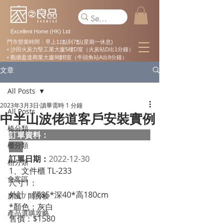
Excellent Home (HK) Ltd
門市營業時間：早上11點到7點(星期一休息)
• 沙田火炭力堅工業大廈5樓D室（火炭站D出1分鐘）
• 觀塘盈達商業大廈8樓B室（牛頭角站A出8分鐘）
文章
All Posts
2023年3月3日
讀畢需時 1 分鐘
All Posts
中半山波佬道客戶安裝實例
椅分類
訂單資料：  
櫃分類
訂單日期：
2022-12-30
枱分類
1、文件櫃 TL-233
會客區
尺寸1：
外計：闊85*深40*高180cm
屏風 / 間房板
*顏色：灰白
產品選購攻略
售價：$1580