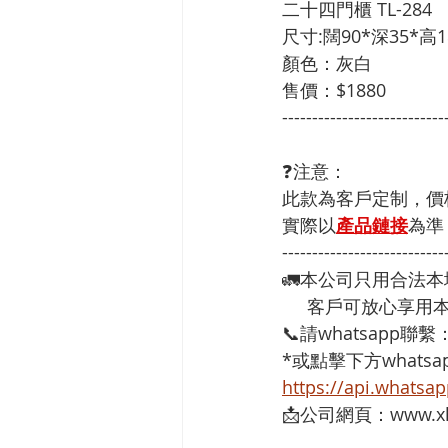
二十四門櫃 TL-284 
尺寸:闊90*深35*高1
顏色：灰白 
售價：$1880
---------------------------
❓注意：
此款為客戶定制，價
實際以
產品鏈接
為準
---------------------------
🚛本公司只用合法
     客戶可放心
📞請whatsapp聯繫
*或點擊下方whatsap
https://api.whats
📩公司網頁：www.xh