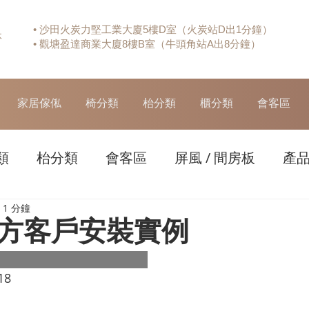
• 沙田火炭力堅工業大廈5樓D室（火炭站D出1分鐘）
休
• 觀塘盈達商業大廈8樓B室（牛頭角站A出8分鐘）
家居傢俬
椅分類
枱分類
櫃分類
會客區
類
枱分類
會客區
屏風 / 間房板
產
1 分鐘
方客戶安裝實例
18