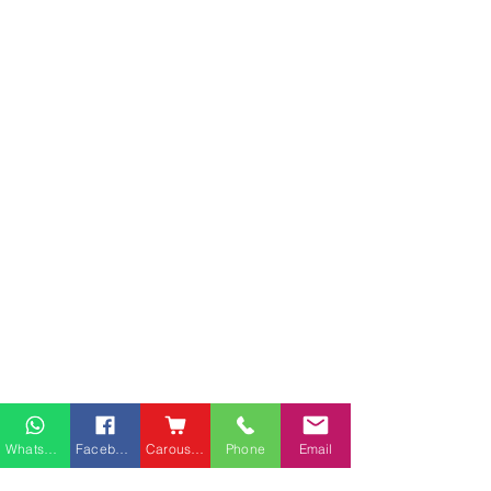
枱分類
Whatsapp
Facebook
Carousell
Phone
Email