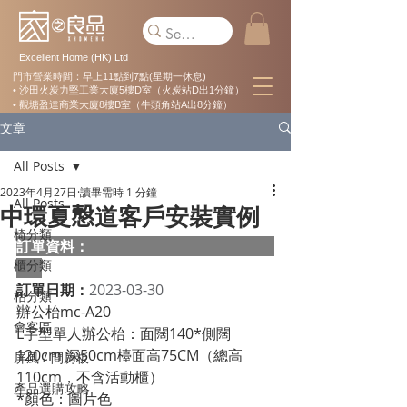
Excellent Home (HK) Ltd
門市營業時間：早上11點到7點(星期一休息)
• 沙田火炭力堅工業大廈5樓D室（火炭站D出1分鐘）
• 觀塘盈達商業大廈8樓B室（牛頭角站A出8分鐘）
文章
All Posts
2023年4月27日
讀畢需時 1 分鐘
All Posts
中環夏𢡱道客戶安裝實例
椅分類
訂單資料：  
櫃分類
訂單日期：
2023-03-30
枱分類
辦公枱mc-A20
會客區
L字型單人辦公枱：面闊140*側闊
120cm 深50cm檯面高75CM（總高
屏風 / 間房板
110cm，不含活動櫃）
產品選購攻略
*顏色：圖片色