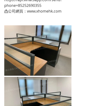
phone=85252690355
📩公司網頁：www.xhomehk.com