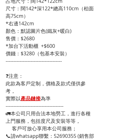
占地尺寸：闊142*122cm
尺寸：闊142*深122*總高110cm（枱面
高75cm）
*右邊142cm
顏色：默認圖片色(鐵灰+暖白)
售價：$2680
*加台下活動櫃  +$600
價錢：$3280（包基本安裝）
------------------------------------
❓注意：
此款為客戶定制，價格及款式僅供參
考，
實際以
產品鏈接
為準
-------------------------------------
🚛本公司只用合法本地勞工，進行各種
上門服務，包括度尺及安裝等等，
     客戶可放心享用本公司服務；
📞請whatsapp聯繫：52690355 (銷售部