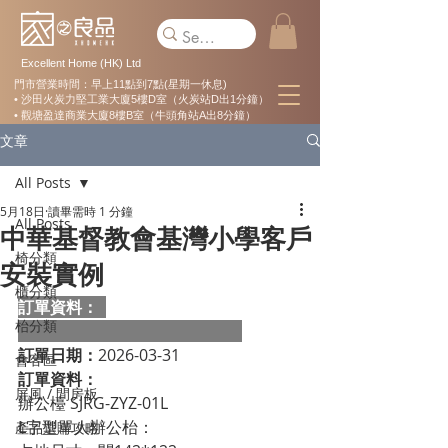
Excellent Home (HK) Ltd
門市營業時間：早上11點到7點(星期一休息)
• 沙田火炭力堅工業大廈5樓D室（火炭站D出1分鐘）
• 觀塘盈達商業大廈8樓B室（牛頭角站A出8分鐘）
文章
All Posts
5月18日
讀畢需時 1 分鐘
All Posts
中華基督教會基灣小學客戶
椅分類
安裝實例
櫃分類
訂單資料：  
枱分類
訂單日期：
2026-03-31
會客區
訂單資料：
屏風 / 間房板
辦公檯 SJRG-ZYZ-01L
L字型單人辦公枱：
產品選購攻略