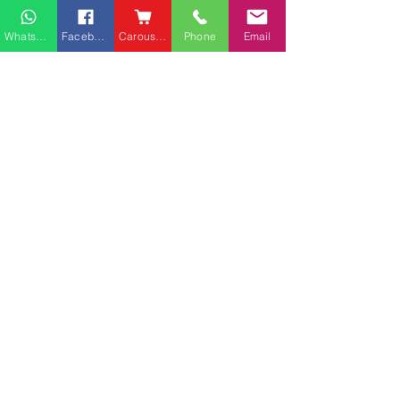
Whatsapp
Facebook
Carousell
Phone
Email
熱門產品
關於家之良品
品牌中心
愛家空間（建材）
辦公椅
|
大班椅
公司简介
家之良品（家居）
辦公枱
|
洽談枱
網站地圖
家之良品（辦公）
大班枱
|
會議枱
上水廣場客戶安
客戶服務
文件櫃
|
小型櫃
灣仔告士打道光大中心客
屏風間格
戶安裝實例
送貨及安裝服務
會客茶几
辦公傢俬安裝影片
會客梳化
產品選購攻略
探索更多產品
聯繫方式
phone：+852
3962 2343
電郵：
order@xhomehk.com
Whatsapp：5269 0355
觀塘門市地址：