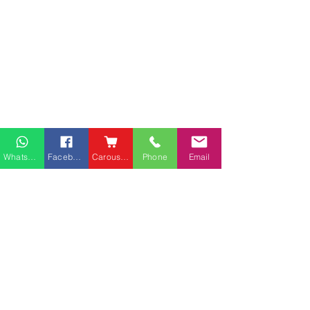
Whatsapp
Facebook
Carousell
Phone
Email
熱門產品
關於家之良品
品牌中心
愛家空間（建材）
辦公椅
|
大班椅
公司简介
家之良品（家居）
辦公枱
|
洽談枱
網站地圖
家之良品（辦公）
大班枱
|
會議枱
客戶服務
文件櫃
|
小型櫃
灣仔莊士敦道客戶安裝實
粉嶺安樂村多利
屏風間格