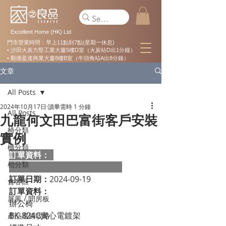
Excellent Home (HK) Ltd
門市營業時間：早上11點到7點(星期一休息)
• 沙田火炭力堅工業大廈5樓D室（火炭站D出1分鐘）
• 觀塘盈達商業大廈8樓B室（牛頭角站A出8分鐘）
文章
All Posts
2024年10月17日
讀畢需時 1 分鐘
All Posts
九龍何文田巴富街客戶安裝
椅分類
實例
櫃分類
訂單資料：  
枱分類
訂單日期：
2024-09-19
會客區
訂單資料：
屏風 / 間房板
辦公椅
BK-824C實心電鍍架

產品選購攻略