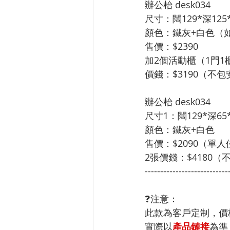
辦公枱 desk034
尺寸：闊129*深12
顏色：鐵灰+白色（
售價：$2390
加2個活動櫃（1門1櫃
價錢：$3190（不
辦公枱 desk034
尺寸1：闊129*深65
顏色：鐵灰+白色
售價：$2090（單人
2張價錢：$4180（
---------------------------
❓注意：
此款為客戶定制，價
實際以
產品鏈接
為準