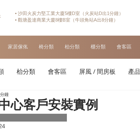
• 沙田火炭力堅工業大廈5樓D室（火炭站D出1分鐘）
休
• 觀塘盈達商業大廈8樓B室（牛頭角站A出8分鐘）
家居傢俬
椅分類
枱分類
櫃分類
會客區
類
枱分類
會客區
屏風 / 間房板
產
 分鐘
中心客戶安裝實例
24