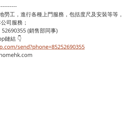
----------
本地勞工，進行各種上門服務，包括度尺及安裝等等，
享用本公司服務；
：52690355 (銷售部同事)
p鏈結 👇
app.com/send?phone=85252690355
omehk.com