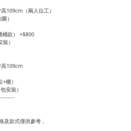
5*高109cm（兩人位工）
如圖）
桶款） +$800
包安裝）
*高109cm
位+櫃）
不包安裝）
---------
格及款式僅供參考，