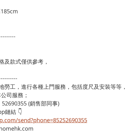
85cm

---------
格及款式僅供參考，
----------
本地勞工，進行各種上門服務，包括度尺及安裝等等，
享用本公司服務；
：52690355 (銷售部同事)
p鏈結 👇
app.com/send?phone=85252690355
omehk.com