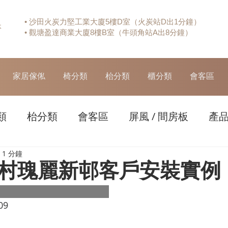
• 沙田火炭力堅工業大廈5樓D室（火炭站D出1分鐘）
休
• 觀塘盈達商業大廈8樓B室（牛頭角站A出8分鐘）
家居傢俬
椅分類
枱分類
櫃分類
會客區
類
枱分類
會客區
屏風 / 間房板
產
1 分鐘
村瑰麗新邨客戶安裝實例
09