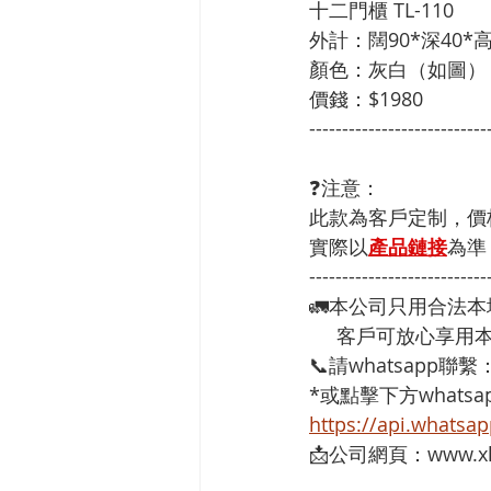
十二門櫃 TL-110

外計：闊90*深40*高1
顏色：灰白（如圖）

價錢：$1980
---------------------------
❓注意：
此款為客戶定制，價
實際以
產品鏈接
為準
---------------------------
🚛本公司只用合法
     客戶可放心
📞請whatsapp聯繫
*或點擊下方whatsap
https://api.whats
📩公司網頁：www.xh