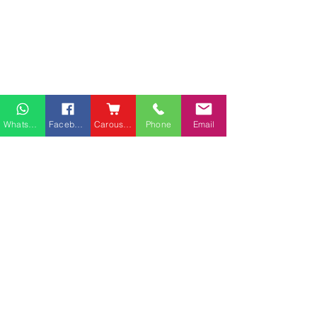
Whatsapp
Facebook
Carousell
Phone
Email
熱門產品
關於家之良品
品牌中心
愛家空間（建材）
辦公椅
|
大班椅
公司简介
家之良品（家居）
辦公枱
|
洽談枱
網站地圖
家之良品（辦公）
大班枱
|
會議枱
客戶服務
文件櫃
|
小型櫃
灣仔莊士敦道客戶安裝實
粉嶺安樂村多利
屏風間格
例
客戶安裝實例
送貨及安裝服務
會客茶几
辦公傢俬安裝影片
會客梳化
產品選購攻略
探索更多產品