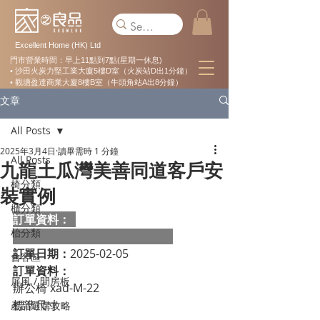
Excellent Home (HK) Ltd
門市營業時間：早上11點到7點(星期一休息)
• 沙田火炭力堅工業大廈5樓D室（火炭站D出1分鐘）
• 觀塘盈達商業大廈8樓B室（牛頭角站A出8分鐘）
文章
All Posts
2025年3月4日
讀畢需時 1 分鐘
All Posts
九龍土瓜灣美善同道客戶安
椅分類
裝實例
櫃分類
訂單資料：  
枱分類
訂單日期：
2025-02-05
會客區
訂單資料：
屏風 / 間房板
辦公椅 xad-M-22
標準尺寸：                                                   
產品選購攻略