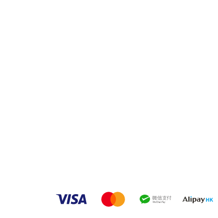
品牌中心
聯繫
良品
客戶服務
愛家空間（建材）
phone
送貨及安裝服務
家之良品（家居）
電郵：
辦公傢俬安裝影片
家之良品（辦公）
What
產品選購攻略
灣仔莊士敦道客戶安裝實例
粉嶺
觀塘門
安裝
觀塘偉
營業時
火炭門
沙田火
(火炭
營業時