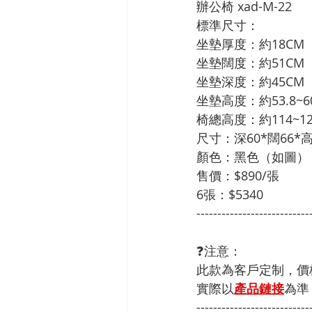
辦公椅 xad-M-22

標準尺寸：

坐墊厚度：約18CM

坐墊闊度：約51CM

坐墊深度：約45CM

坐墊高度：約53.8~60
椅總高度：約114~123
尺寸：深60*闊66*高11
顏色：黑色（如圖）

售價：$890/張

6張：$5340
---------------------------
❓注意：
此款為客戶定制，價
實際以
產品鏈接
為準
---------------------------