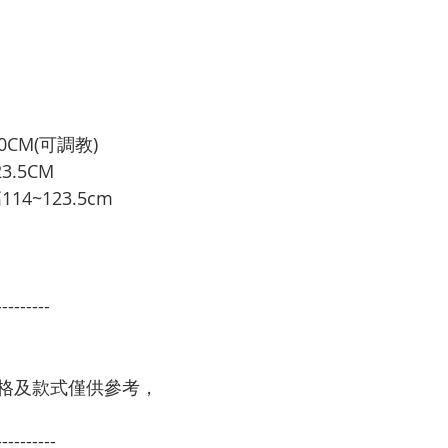
CM(可調教)

.5CM

4~123.5cm

---------
格及款式僅供參考，
----------