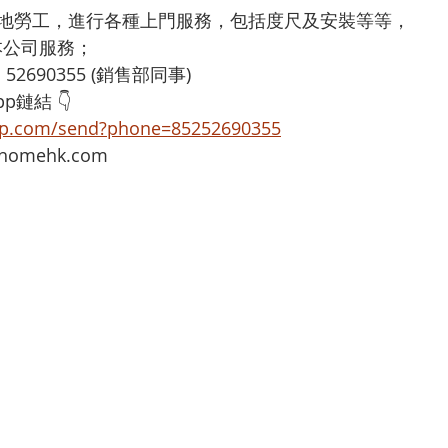
本地勞工，進行各種上門服務，包括度尺及安裝等等，
享用本公司服務；
：52690355 (銷售部同事)
p鏈結 👇
app.com/send?phone=85252690355
omehk.com