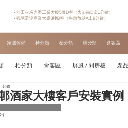
• 沙田火炭力堅工業大廈5樓D室（火炭站D出1分鐘）
休
• 觀塘盈達商業大廈8樓B室（牛頭角站A出8分鐘）
家居傢俬
椅分類
枱分類
櫃分類
會客區
類
枱分類
會客區
屏風 / 間房板
產
1 分鐘
邨酒家大樓客戶安裝實例
21