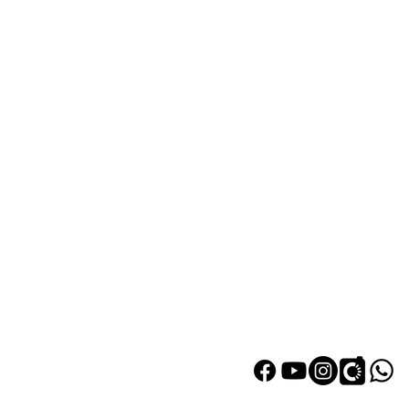
熱門產品
關於家之
辦公椅
|
大班椅
公司简介
辦公枱
|
洽談枱
網站地圖
大班枱
|
會議枱
文件櫃
|
小型櫃
將軍澳工業邨駿昌街客戶安裝
屏風間格
實例
會客茶几
會客梳化
探索更多產品