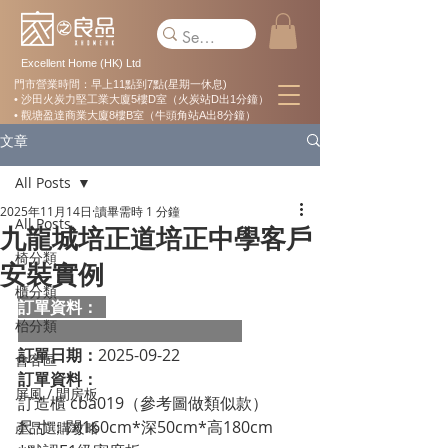
Excellent Home (HK) Ltd
門市營業時間：早上11點到7點(星期一休息)
• 沙田火炭力堅工業大廈5樓D室（火炭站D出1分鐘）
• 觀塘盈達商業大廈8樓B室（牛頭角站A出8分鐘）
文章
All Posts
2025年11月14日
讀畢需時 1 分鐘
All Posts
九龍城培正道培正中學客戶
椅分類
安裝實例
櫃分類
訂單資料：  
枱分類
訂單日期：
2025-09-22
會客區
訂單資料：
屏風 / 間房板
訂造櫃 cba019（參考圖做類似款）
尺寸：闊160cm*深50cm*高180cm
產品選購攻略