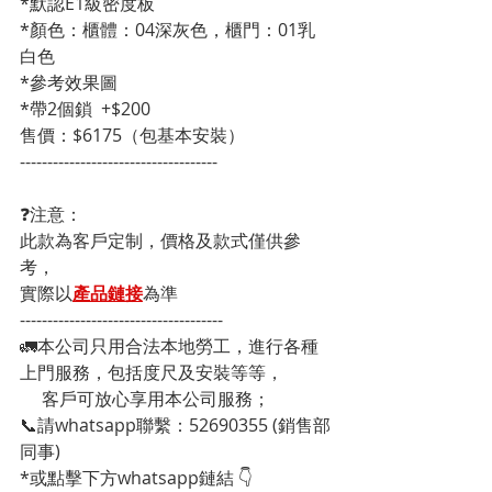
*默認E1級密度板
*顏色：櫃體：04深灰色，櫃門：01乳
白色
*參考效果圖
*帶2個鎖  +$200
售價：$6175（包基本安裝）
------------------------------------
❓注意：
此款為客戶定制，價格及款式僅供參
考，
實際以
產品鏈接
為準
-------------------------------------
🚛本公司只用合法本地勞工，進行各種
上門服務，包括度尺及安裝等等，
     客戶可放心享用本公司服務；
📞請whatsapp聯繫：52690355 (銷售部
同事)
*或點擊下方whatsapp鏈結 👇