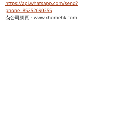
https://api.whatsapp.com/send?
phone=85252690355
📩公司網頁：www.xhomehk.com