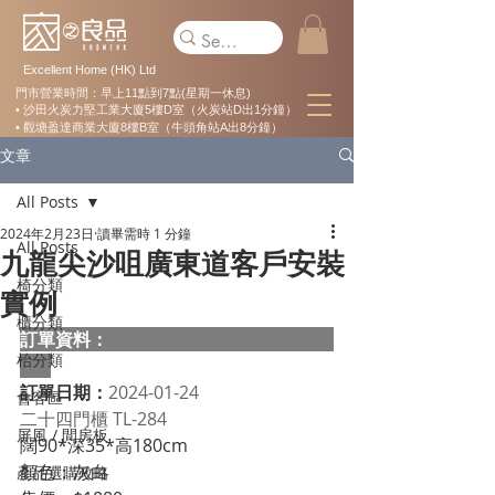
Excellent Home (HK) Ltd
門市營業時間：早上11點到7點(星期一休息)
• 沙田火炭力堅工業大廈5樓D室（火炭站D出1分鐘）
• 觀塘盈達商業大廈8樓B室（牛頭角站A出8分鐘）
文章
All Posts
2024年2月23日
讀畢需時 1 分鐘
All Posts
九龍尖沙咀廣東道客戶安裝
椅分類
實例
櫃分類
訂單資料：  
枱分類
訂單日期：
2024-01-24
會客區
二十四門櫃 TL-284
屏風 / 間房板
闊90*深35*高180cm
顏色：灰白
產品選購攻略