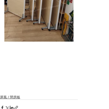
屏風 / 間房板