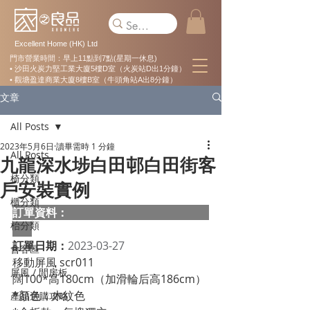
Excellent Home (HK) Ltd
門市營業時間：早上11點到7點(星期一休息)
• 沙田火炭力堅工業大廈5樓D室（火炭站D出1分鐘）
• 觀塘盈達商業大廈8樓B室（牛頭角站A出8分鐘）
文章
All Posts
2023年5月6日
讀畢需時 1 分鐘
All Posts
九龍深水埗白田邨白田街客
椅分類
戶安裝實例
櫃分類
訂單資料：  
枱分類
訂單日期：
2023-03-27
會客區
移動屏風 scr011
屏風 / 間房板
闊100*高180cm（加滑輪后高186cm） 
*顏色：木紋色 
產品選購攻略