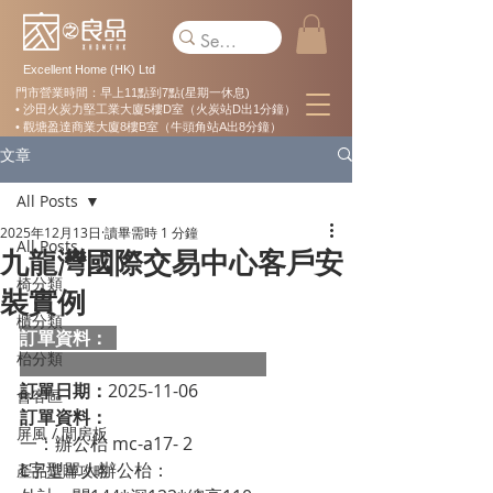
Excellent Home (HK) Ltd
門市營業時間：早上11點到7點(星期一休息)
• 沙田火炭力堅工業大廈5樓D室（火炭站D出1分鐘）
• 觀塘盈達商業大廈8樓B室（牛頭角站A出8分鐘）
文章
All Posts
2025年12月13日
讀畢需時 1 分鐘
All Posts
九龍灣國際交易中心客戶安
椅分類
裝實例
櫃分類
訂單資料：  
枱分類
訂單日期：
2025-11-06
會客區
訂單資料：
屏風 / 間房板
一：辦公枱 mc-a17- 2
L字型單人辦公枱：
產品選購攻略