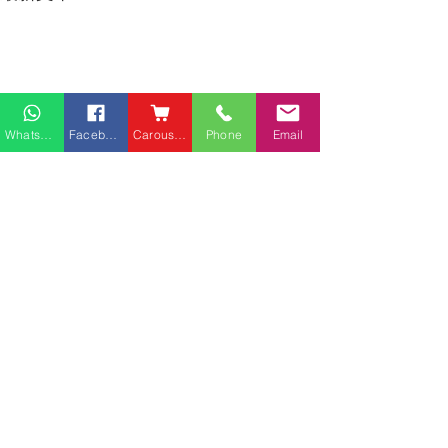
Whatsapp
Facebook
Carousell
Phone
Email
熱門產品
關於家之良品
品牌中心
愛家空間（建材）
辦公椅
|
大班椅
公司简介
家之良品（家居）
辦公枱
|
洽談枱
網站地圖