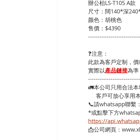
辦公枱LS-T105 A款
尺寸：闊140*深240
颜色：胡桃色
售價：$4390
---------------------------
❓注意：
此款為客戶定制，價
實際以
產品鏈接
為準
---------------------------
🚛本公司只用合法
     客戶可放心
📞請whatsapp聯繫
*或點擊下方whatsap
https://api.whats
📩公司網頁：www.xh