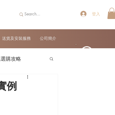
登入
送貨及安裝服務
公司簡介
品選購攻略
52690355
實例