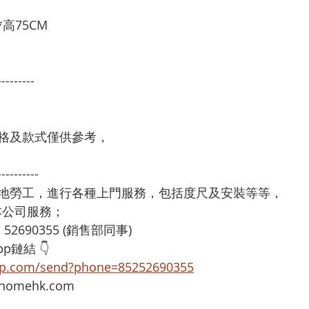
*高75CM
---------
格及款式僅供參考，
----------
本地勞工，進行各種上門服務，包括度尺及安裝等等，
享用本公司服務；
：52690355 (銷售部同事)
p鏈結 👇
app.com/send?phone=85252690355
omehk.com