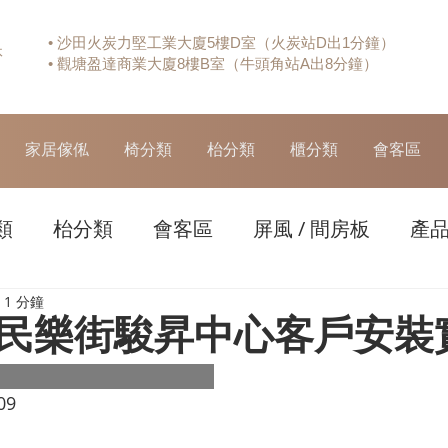
• 沙田火炭力堅工業大廈5樓D室（火炭站D出1分鐘）
休
• 觀塘盈達商業大廈8樓B室（牛頭角站A出8分鐘）
家居傢俬
椅分類
枱分類
櫃分類
會客區
類
枱分類
會客區
屏風 / 間房板
產
1 分鐘
民樂街駿昇中心客戶安裝
09