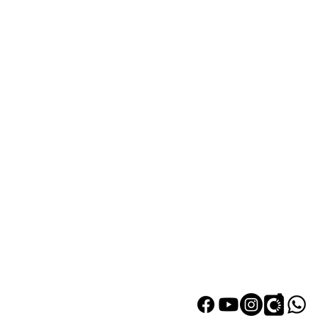
熱門產品
關於家之
辦公椅
|
大班椅
公司简介
辦公枱
|
洽談枱
網站地圖
大班枱
|
會議枱
黃竹坑深灣道客戶安裝實例
文件櫃
|
小型櫃
屏風間格
會客茶几
會客梳化
探索更多產品