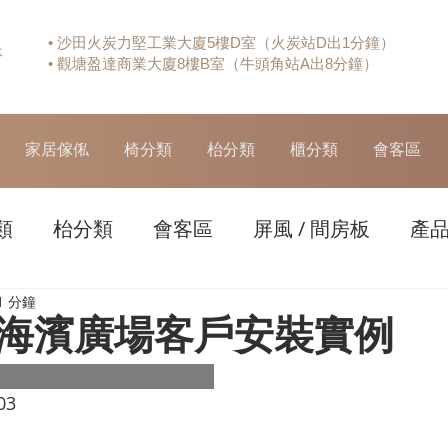
• 沙田火炭力堅工業大廈5樓D室（火炭站D出1分鐘）
休
• 觀塘盈達商業大廈8樓B室（牛頭角站A出8分鐘）
家居傢俬
椅分類
枱分類
櫃分類
會客區
類
枱分類
會客區
屏風 / 間房板
產
1 分鐘
海濱廣場客戶安裝實例
03