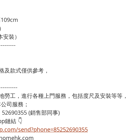
109cm
）
基本安裝）
---------
格及款式僅供參考，
----------
本地勞工，進行各種上門服務，包括度尺及安裝等等，
享用本公司服務；
：52690355 (銷售部同事)
p鏈結 👇
app.com/send?phone=85252690355
omehk.com