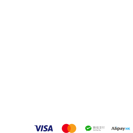
品牌中心
聯繫
良品
客戶服務
愛家空間（建材）
phone
送貨及安裝服務
家之良品（家居）
電郵：
辦公傢俬安裝影片
家之良品（辦公）
What
產品選購攻略
黃竹坑深灣道客戶安裝實例
中环
觀塘門
安裝
觀塘偉
營業時
火炭門
沙田火
(火炭
營業時