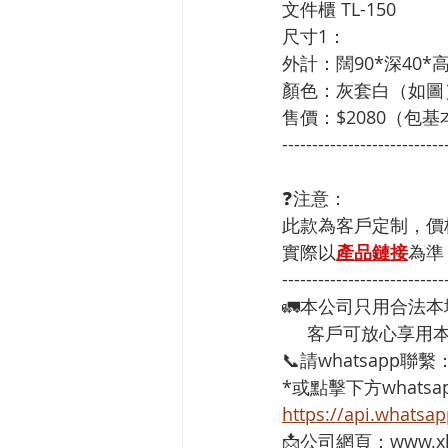
文件櫃 TL-150
尺寸1：
外計：闊90*深40*高
顏色：灰套白（如圖
售價：$2080（包
---------------------------
❓注意：
此款為客戶定制，價
實際以
產品鏈接
為準
---------------------------
🚛本公司只用合法
     客戶可放心
📞請whatsapp聯繫
*或點擊下方whatsap
https://api.whats
📩公司網頁：www.xh