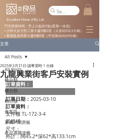
Excellent Home (HK) Ltd
門市營業時間：早上11點到7點(星期一休息)
• 沙田火炭力堅工業大廈5樓D室（火炭站D出1分鐘）
• 觀塘盈達商業大廈8樓B室（牛頭角站A出8分鐘）
文章
All Posts
2025年3月31日
讀畢需時 1 分鐘
All Posts
九龍興業街客戶安裝實例
椅分類
訂單資料：  
櫃分類
訂單日期：
2025-03-10
枱分類
訂單資料：
會客區
文件櫃 TL-172-3-4
四櫃桶
屏風 / 間房板
尺寸：
產品選購攻略
外計：闊45.2*深62*高133.1cm