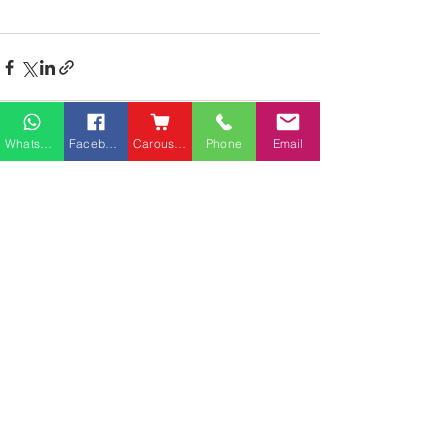
Whatsapp
Facebook
Carousell
Phone
Email
最新文章
查看全部