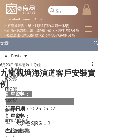
Excellent Home (HK) Ltd
門市營業時間：早上11點到7點(星期一休息)
• 沙田火炭力堅工業大廈5樓D室（火炭站D出1分鐘）
• 觀塘盈達商業大廈8樓B室（牛頭角站A出8分鐘）
文章
All Posts
6月23日
讀畢需時 1 分鐘
All Posts
九龍觀塘海演道客戶安裝實
椅分類
例
櫃分類
訂單資料：  
枱分類
訂單日期：
2026-06-02
會客區
訂單資料：
屏風 / 間房板
一：大班檯 SJRG-L-2
主枱+邊櫃
產品選購攻略