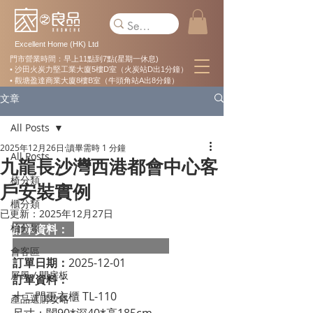
Excellent Home (HK) Ltd
門市營業時間：早上11點到7點(星期一休息)
• 沙田火炭力堅工業大廈5樓D室（火炭站D出1分鐘）
• 觀塘盈達商業大廈8樓B室（牛頭角站A出8分鐘）
文章
All Posts
2025年12月26日
讀畢需時 1 分鐘
All Posts
九龍長沙灣西港都會中心客
椅分類
戶安裝實例
櫃分類
已更新：
2025年12月27日
枱分類
訂單資料：  
會客區
訂單日期：
2025-12-01
屏風 / 間房板
訂單資料：
十二門更衣櫃 TL-110
產品選購攻略
尺寸：闊90*深40*高185cm