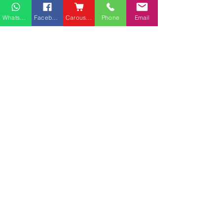
Whatsapp
Facebook
Carousell
Phone
Email
熱門產品
關於家之良品
品牌中心
愛家空間（建材）
辦公椅
|
大班椅
公司简介
家之良品（家居）
辦公枱
|
洽談枱
網站地圖
家之良品（辦公）
大班枱
|
會議枱
客戶服務
文件櫃
|
小型櫃
黃竹坑深灣道客戶安裝實
中环金融街国际
屏風間格
例
客戶安裝實例
送貨及安裝服務
會客茶几
辦公傢俬安裝影片
會客梳化
產品選購攻略
探索更多產品
聯繫方式
phone：+852
3962 2343
電郵：
order@xhomehk.com
Whatsapp：5269 0355
觀塘門市地址：
觀塘偉業街181號盈達商業大廈8樓B室