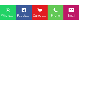
Whatsapp
Facebook
Carousell
Phone
Email
熱門產品
關於家之良品
品牌中心
愛家空間（建材）
辦公椅
|
大班椅
公司简介
家之良品（家居）
辦公枱
|
洽談枱
網站地圖
家之良品（辦公）
大班枱
|
會議枱
上水廣場客戶安
客戶服務
文件櫃
|
小型櫃
灣仔告士打道光大中心客
屏風間格
戶安裝實例
送貨及安裝服務
會客茶几
辦公傢俬安裝影片
會客梳化