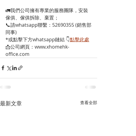
🚛我們公司擁有專業的服務團隊，安裝
傢俱、傢俱拆除、棄置；
📞請whatsapp聯繫：52690355 (銷售部
同事)
*或點擊下方whatsapp鏈結 👇
點擊此處
📩公司網頁：www.xhomehk-
office.com
最新文章
查看全部