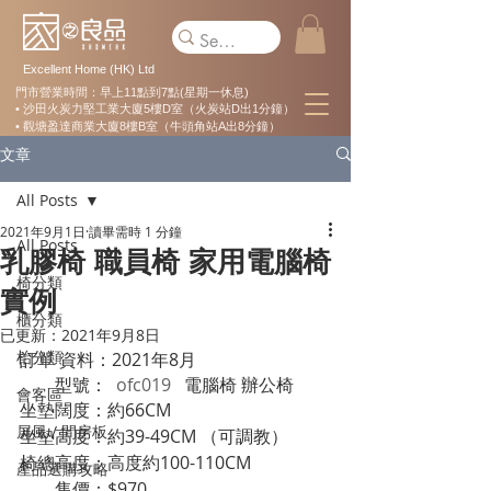
Excellent Home (HK) Ltd
門市營業時間：早上11點到7點(星期一休息)
• 沙田火炭力堅工業大廈5樓D室（火炭站D出1分鐘）
• 觀塘盈達商業大廈8樓B室（牛頭角站A出8分鐘）
文章
All Posts
2021年9月1日
讀畢需時 1 分鐘
All Posts
乳膠椅 職員椅 家用電腦椅
椅分類
實例
櫃分類
已更新：
2021年9月8日
枱分類
訂單 資料：2021年8月 
        型號： 
 ofc019
   電腦椅 辦公椅
會客區
坐墊闊度：約66CM
屏風 / 間房板
坐墊高度：約39-49CM （可調教）
椅總高度：高度約100-110CM
產品選購攻略
        售價：$970         