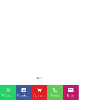
熱門產品
關於家之良品
品牌中心
Whatsapp
Facebook
Carousell
Phone
Email
愛家空間（建材）
辦公椅
|
大班椅
公司简介
家之良品（家居）
辦公枱
|
洽談枱
網站地圖