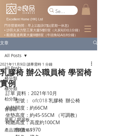
Excellent Home (HK) Ltd
門市營業時間：早上11點到7點(星期一休息)
• 沙田火炭力堅工業大廈5樓D室（火炭站D出1分鐘）
• 觀塘盈達商業大廈8樓B室（牛頭角站A出8分鐘）
文章
All Posts
2021年11月9日
讀畢需時 1 分鐘
All Posts
乳膠椅 辦公職員椅 學習椅
椅分類
實例
櫃分類
訂單 資料：2021年10月 
枱分類
        型號： 
 ofc018 
乳膠椅  辦公椅
坐墊闊度：約66CM
會客區
坐墊高度：約45-55CM （可調教）
屏風 / 間房板
椅總高度：高度約100CM
        售價：$970       
產品選購攻略