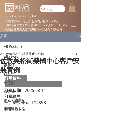
Excellent Home (HK) Ltd
門市營業時間：早上11點到7點(星期一休息)
• 沙田火炭力堅工業大廈5樓D室（火炭站D出1分鐘）
• 觀塘盈達商業大廈8樓B室（牛頭角站A出8分鐘）
文章
All Posts
2025年8月29日
讀畢需時 1 分鐘
All Posts
佐敦吳松街榮國中心客戶安
椅分類
裝實例
櫃分類
訂單資料：  
枱分類
訂單日期：
2025-08-11
會客區
訂單資料：
屏風 / 間房板
一、辦公椅 xad-2435B
標準尺寸：                                                   
產品選購攻略