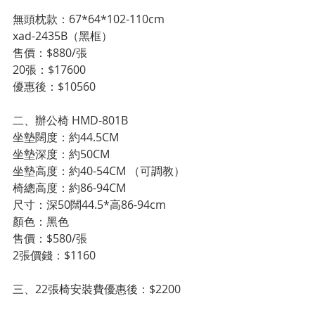
無頭枕款：67*64*102-110cm
xad-2435B（黑框）
售價：$880/張
20張：$17600
優惠後：$10560
二、辦公椅 HMD-801B
坐墊闊度：約44.5CM
坐墊深度：約50CM
坐墊高度：約40-54CM （可調教）
椅總高度：約86-94CM
尺寸：深50闊44.5*高86-94cm
顏色：黑色
售價：$580/張
2張價錢：$1160
三、22張椅安裝費優惠後：$2200