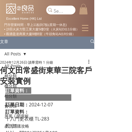
Excellent Home (HK) Ltd
門市營業時間：早上11點到7點(星期一休息)
• 沙田火炭力堅工業大廈5樓D室（火炭站D出1分鐘）
• 觀塘盈達商業大廈8樓B室（牛頭角站A出8分鐘）
文章
All Posts
2024年12月26日
讀畢需時 1 分鐘
All Posts
何文田常盛街東華三院客戶
椅分類
安裝實例
櫃分類
訂單資料：  
枱分類
訂單日期：
2024-12-07
會客區
訂單資料：
屏風 / 間房板
十八門更衣櫃 TL-283

尺寸1：

產品選購攻略