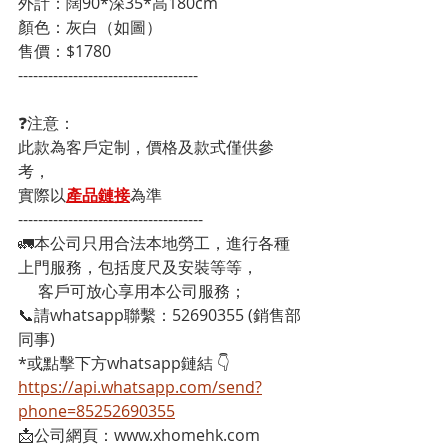
外計：闊90*深35*高180cm

顏色：灰白（如圖）

售價：$1780
------------------------------------
❓注意：
此款為客戶定制，價格及款式僅供參
考，
實際以
產品鏈接
為準
-------------------------------------
🚛本公司只用合法本地勞工，進行各種
上門服務，包括度尺及安裝等等，
     客戶可放心享用本公司服務；
📞請whatsapp聯繫：52690355 (銷售部
同事)
*或點擊下方whatsapp鏈結 👇
https://api.whatsapp.com/send?
phone=85252690355
📩公司網頁：www.xhomehk.com