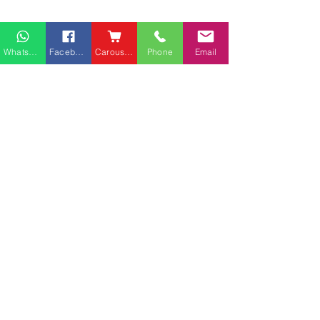
Whatsapp
Facebook
Carousell
Phone
Email
熱門產品
關於家之良品
品牌中心
愛家空間（建材）
辦公椅
|
大班椅
公司简介
家之良品（家居）
辦公枱
|
洽談枱
網站地圖
家之良品（辦公）
大班枱
|
會議枱
客戶服務
文件櫃
|
小型櫃
黃竹坑深灣道客戶安裝實
中环金融街国际
屏風間格
例
客戶安裝實例
送貨及安裝服務
會客茶几
辦公傢俬安裝影片
會客梳化
產品選購攻略
探索更多產品
聯繫方式
phone：+852
3962 2343
電郵：
order@xhomehk.com
Whatsapp：5269 0355