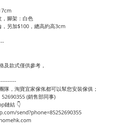
17cm
紋，腳架：白色
，另加$100，總高約高3cm
---
格及款式僅供參考，
----------
裝團隊，淘寶宜家傢俬都可以幫您安裝傢俱；
：52690355 (銷售部同事)
p鏈結 👇
app.com/send?phone=85252690355
omehk.com