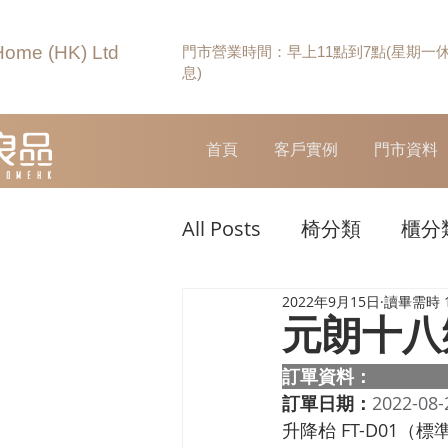
Home (HK) Ltd
門市營業時間：早上11點到7點(星期一
息)
首頁
客戶實例
門市資料
All Posts
椅分類
櫃分
2022年9月15日
讀畢需時 
元朗十八
訂單資料：  
訂單日期：
2022-08-
升降枱 FT-D01（標