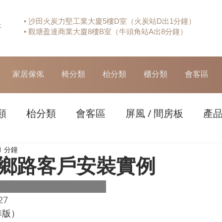
• 沙田火炭力堅工業大廈5樓D室（火炭站D出1分鐘）
休
• 觀塘盈達商業大廈8樓B室（牛頭角站A出8分鐘）
家居傢俬
椅分類
枱分類
櫃分類
會客區
類
枱分類
會客區
屏風 / 間房板
產
1 分鐘
鄉路客戶安裝實例
27
準版）