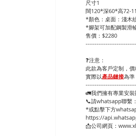
尺寸1
闊120*深60*高72-1
*顏色：桌面：淺木
*腳架可加配鋼製滑輪
售價：$2280
---------------------------
❓注意：
此款為客戶定制，價
實際以
產品鏈接
為準
---------------------------
🚛我們擁有專業安
📞請whatsapp聯繫
*或點擊下方whatsap
https://api.whats
📩公司網頁：www.xh