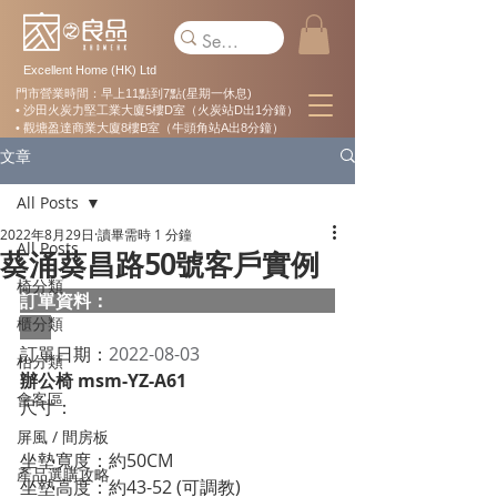
Excellent Home (HK) Ltd
門市營業時間：早上11點到7點(星期一休息)
• 沙田火炭力堅工業大廈5樓D室（火炭站D出1分鐘）
• 觀塘盈達商業大廈8樓B室（牛頭角站A出8分鐘）
文章
All Posts
2022年8月29日
讀畢需時 1 分鐘
All Posts
葵涌葵昌路50號客戶實例
椅分類
訂單資料：  
櫃分類
訂單日期：
2022-08-03
枱分類
辦公椅 msm-YZ-A61
會客區
尺寸：                                                           
屏風 / 間房板
坐墊寬度：約50CM   
產品選購攻略
坐墊高度：約43-52 (可調教)