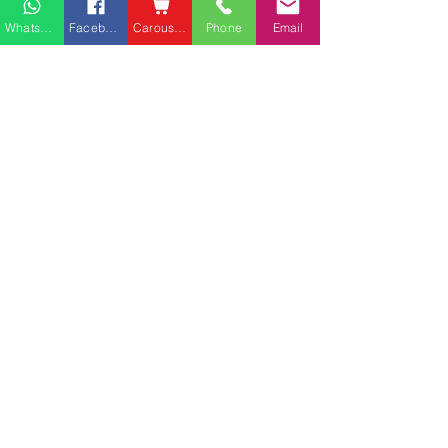
Whatsapp
Facebook
Carousell
Phone
Email
熱門產品
關於家之良品
品牌中心
愛家空間（建材）
辦公椅
|
大班椅
公司简介
家之良品（家居）
辦公枱
|
洽談枱
網站地圖
家之良品（辦公）
大班枱
|
會議枱
客戶服務
文件櫃
|
小型櫃
灣仔莊士敦道客戶安裝實
粉嶺安樂村多利
屏風間格
例
客戶安裝實例
送貨及安裝服務
會客茶几
辦公傢俬安裝影片
會客梳化
產品選購攻略
探索更多產品