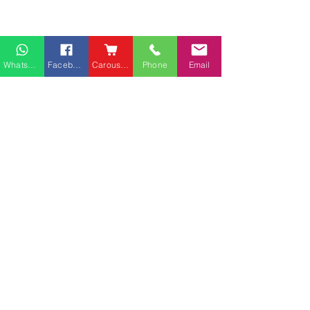
Whatsapp
Facebook
Carousell
Phone
Email
熱門產品
關於家之良品
品牌中心
愛家空間（建材）
辦公椅
|
大班椅
公司简介
家之良品（家居）
辦公枱
|
洽談枱
網站地圖
家之良品（辦公）
大班枱
|
會議枱
客戶服務
文件櫃
|
小型櫃
黃竹坑深灣道客戶安裝實
中环金融街国际
屏風間格
例
客戶安裝實例
送貨及安裝服務
會客茶几
辦公傢俬安裝影片
會客梳化
產品選購攻略
探索更多產品
聯繫方式
phone：+852
3962 2343
電郵：
order@xhomehk.com