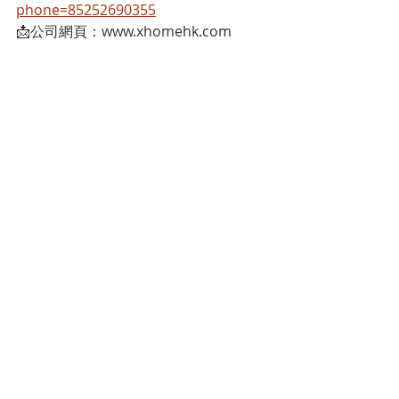
phone=85252690355
📩公司網頁：www.xhomehk.com