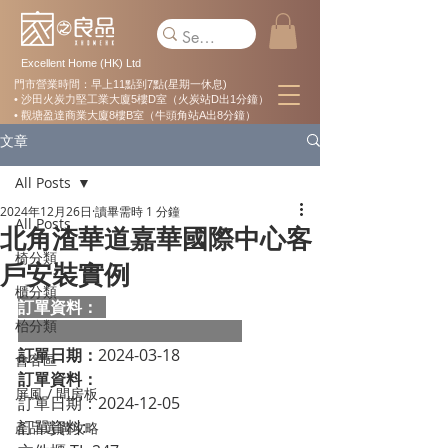
Excellent Home (HK) Ltd
門市營業時間：早上11點到7點(星期一休息)
• 沙田火炭力堅工業大廈5樓D室（火炭站D出1分鐘）
• 觀塘盈達商業大廈8樓B室（牛頭角站A出8分鐘）
文章
All Posts
2024年12月26日
讀畢需時 1 分鐘
All Posts
北角渣華道嘉華國際中心客
椅分類
戶安裝實例
櫃分類
訂單資料：  
枱分類
訂單日期：
2024-03-18
會客區
訂單資料：
屏風 / 間房板
訂單日期：
2024-12-05
訂單資料:  
產品選購攻略