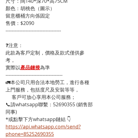
尺寸：闊140*深70*高75CM

顏色：胡桃色（圖示）

留意櫃桶方向係固定

售價：$2090
------------------------------------
❓注意：
此款為客戶定制，價格及款式僅供參
考，
實際以
產品鏈接
為準
-------------------------------------
🚛本公司只用合法本地勞工，進行各種
上門服務，包括度尺及安裝等等，
     客戶可放心享用本公司服務；
📞請whatsapp聯繫：52690355 (銷售部
同事)
*或點擊下方whatsapp鏈結 👇
https://api.whatsapp.com/send?
phone=85252690355