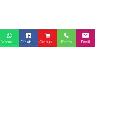
Whatsapp
Facebook
Carousell
Phone
Email
熱門產品
關於家之良品
品牌中心
愛家空間（建材）
辦公椅
|
大班椅
公司简介
家之良品（家居）
辦公枱
|
洽談枱
網站地圖
家之良品（辦公）
大班枱
|
會議枱
客戶服務
文件櫃
|
小型櫃
佐敦庇利金街富利商業客
堅尼地城山市街
屏風間格
戶安裝實例
客戶安裝實例
送貨及安裝服務
會客茶几
辦公傢俬安裝影片
會客梳化
產品選購攻略
探索更多產品