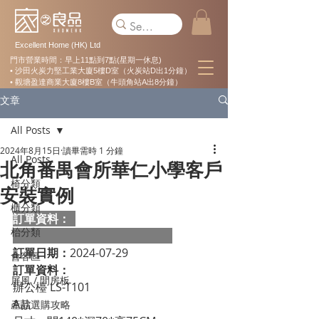
Excellent Home (HK) Ltd
門市營業時間：早上11點到7點(星期一休息)
• 沙田火炭力堅工業大廈5樓D室（火炭站D出1分鐘）
• 觀塘盈達商業大廈8樓B室（牛頭角站A出8分鐘）
文章
All Posts
2024年8月15日
讀畢需時 1 分鐘
All Posts
北角番禺會所華仁小學客戶
椅分類
安裝實例
櫃分類
訂單資料：  
枱分類
訂單日期：
2024-07-29
會客區
訂單資料：
屏風 / 間房板
辦公檯 LS-T101

A款

產品選購攻略