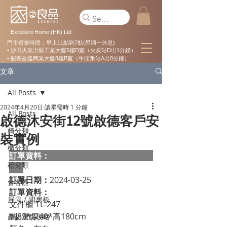
Excellent Home (HK) Ltd
門市營業時間：早上11點到7點(星期一休息)
• 沙田火炭力堅工業大廈5樓D室（火炭站D出1分鐘）
• 觀塘盈達商業大廈8樓B室（牛頭角站A出8分鐘）
文章
All Posts
2024年4月20日
讀畢需時 1 分鐘
All Posts
啟德沐安街12號啟德客戶安
椅分類
裝實例
櫃分類
訂單資料：  
枱分類
訂單日期：
2024-03-25
會客區
訂單資料：
屏風 / 間房板
文件櫃 TL-247
闊85*深40*高180cm
產品選購攻略