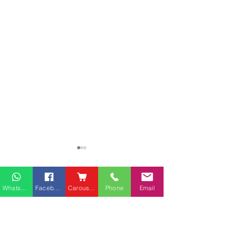
熱門產品
關於家之良品
品牌中心
Whatsapp
Facebook
Carousell
Phone
Email
愛家空間（建材）
辦公椅
|
大班椅
公司简介
家之良品（家居）
辦公枱
|
洽談枱
網站地圖
家之良品（辦公）
大班枱
|
會議枱
客戶服務
文件櫃
|
小型櫃