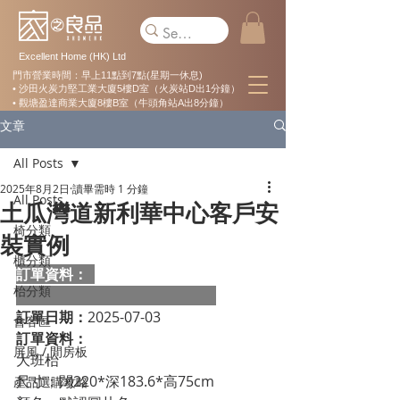
Excellent Home (HK) Ltd
門市營業時間：早上11點到7點(星期一休息)
• 沙田火炭力堅工業大廈5樓D室（火炭站D出1分鐘）
• 觀塘盈達商業大廈8樓B室（牛頭角站A出8分鐘）
文章
All Posts
2025年8月2日
讀畢需時 1 分鐘
All Posts
土瓜灣道新利華中心客戶安
椅分類
裝實例
櫃分類
訂單資料：  
枱分類
訂單日期：
2025-07-03
會客區
訂單資料：
屏風 / 間房板
大班枱 
尺寸：闊220*深183.6*高75cm 
產品選購攻略