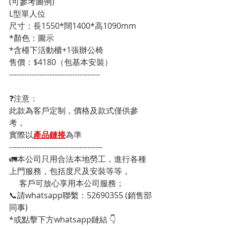
(可參考圖例)
L型單人位
尺寸：長1550*闊1400*高1090mm
*顏色：圖示
*含檯下活動櫃+1張辦公椅
售價：$4180（包基本安裝）
------------------------------------
❓注意：
此款為客戶定制，價格及款式僅供參
考，
實際以
產品鏈接
為準
-------------------------------------
🚛本公司只用合法本地勞工，進行各種
上門服務，包括度尺及安裝等等，
     客戶可放心享用本公司服務；
📞請whatsapp聯繫：52690355 (銷售部
同事)
*或點擊下方whatsapp鏈結 👇