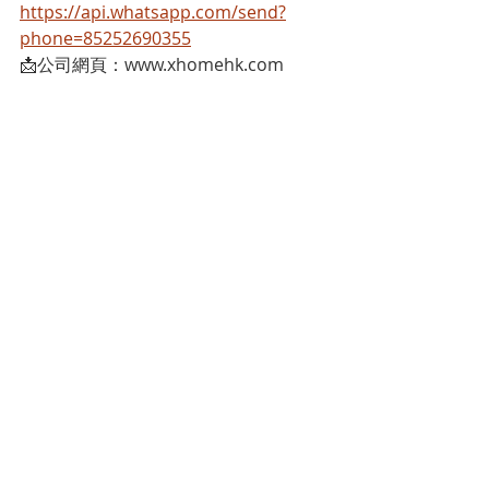
https://api.whatsapp.com/send?
phone=85252690355
📩公司網頁：www.xhomehk.com