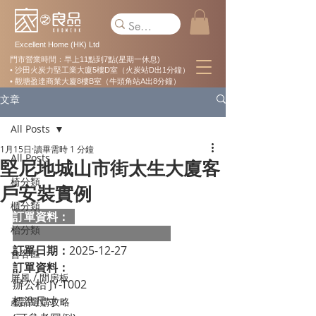
Excellent Home (HK) Ltd
門市營業時間：早上11點到7點(星期一休息)
• 沙田火炭力堅工業大廈5樓D室（火炭站D出1分鐘）
• 觀塘盈達商業大廈8樓B室（牛頭角站A出8分鐘）
文章
All Posts
1月15日
讀畢需時 1 分鐘
All Posts
堅尼地城山市街太生大廈客
椅分類
戶安裝實例
櫃分類
訂單資料：  
枱分類
訂單日期：
2025-12-27
會客區
訂單資料：
屏風 / 間房板
辦公枱 JY-T002
標準尺寸：                                             
產品選購攻略