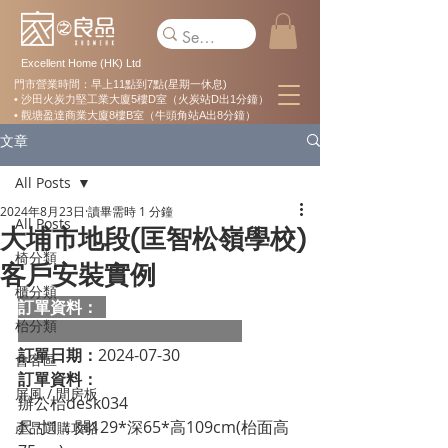
Excellent Home (HK) Ltd
門市營業時間：早上11點到7點(星期一休息)
• 沙田火炭力堅工業大廈5樓D室（火炭站D出1分鐘）
• 觀塘盈達商業大廈8樓B室（牛頭角站A出8分鐘）
文章
All Posts
2024年8月23日
讀畢需時 1 分鐘
All Posts
大埔市地段(匡智松嶺學校)
椅分類
客戶安裝實例
櫃分類
訂單資料：  
枱分類
訂單日期：
2024-07-30
會客區
訂單資料：
屏風 / 間房板
辦公枱desk034 
尺寸1：闊129*深65*高109cm(枱面高
產品選購攻略