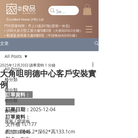
Excellent Home (HK) Ltd
門市營業時間：早上11點到7點(星期一休息)
• 沙田火炭力堅工業大廈5樓D室（火炭站D出1分鐘）
• 觀塘盈達商業大廈8樓B室（牛頭角站A出8分鐘）
文章
All Posts
2025年12月20日
讀畢需時 1 分鐘
All Posts
大角咀明德中心客戶安裝實
椅分類
例
櫃分類
訂單資料：  
枱分類
訂單日期：
2025-12-04
會客區
訂單資料：
屏風 / 間房板
文件櫃 TL-177
尺寸：闊45.2*深62*高133.1cm
產品選購攻略