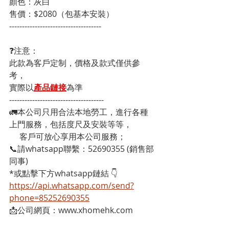
顏色：灰白
售價：$2080（包基本安裝）
------------------------------------
❓注意：
此款為客戶定制，價格及款式僅供參
考，
實際以
產品鏈接
為準
-------------------------------------
🚛本公司只用合法本地勞工，進行各種
上門服務，包括度尺及安裝等等，
     客戶可放心享用本公司服務；
📞請whatsapp聯繫：52690355 (銷售部
同事)
*或點擊下方whatsapp鏈結 👇
https://api.whatsapp.com/send?
phone=85252690355
📩公司網頁：www.xhomehk.com