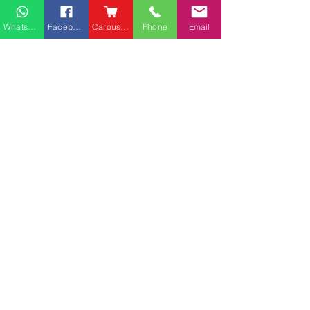
Whatsapp
Facebook
Carousell
Phone
Email
熱門產品
關於家之良品
品牌中心
愛家空間（建材）
辦公椅
|
大班椅
公司简介
家之良品（家居）
辦公枱
|
洽談枱
網站地圖
家之良品（辦公）
大班枱
|
會議枱
客戶服務
文件櫃
|
小型櫃
黃竹坑深灣道客戶安裝實
中环金融街国际
屏風間格
例
客戶安裝實例
送貨及安裝服務
會客茶几
辦公傢俬安裝影片
會客梳化
產品選購攻略
探索更多產品
聯繫方式
phone：+852
3962 2343
電郵：
order@xhomehk.com
Whatsapp：5269 0355
觀塘門市地址：