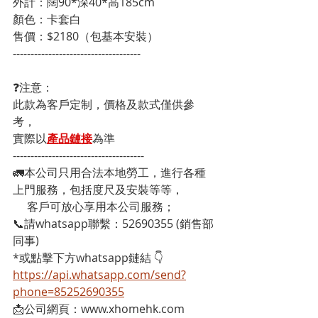
外計：闊90*深40*高185cm
顏色：卡套白
售價：$2180（包基本安裝）
------------------------------------
❓注意：
此款為客戶定制，價格及款式僅供參
考，
實際以
產品鏈接
為準
-------------------------------------
🚛本公司只用合法本地勞工，進行各種
上門服務，包括度尺及安裝等等，
     客戶可放心享用本公司服務；
📞請whatsapp聯繫：52690355 (銷售部
同事)
*或點擊下方whatsapp鏈結 👇
https://api.whatsapp.com/send?
phone=85252690355
📩公司網頁：www.xhomehk.com