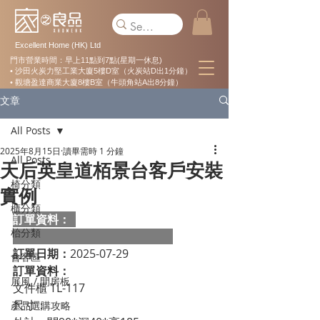
Excellent Home (HK) Ltd
門市營業時間：早上11點到7點(星期一休息)
• 沙田火炭力堅工業大廈5樓D室（火炭站D出1分鐘）
• 觀塘盈達商業大廈8樓B室（牛頭角站A出8分鐘）
文章
All Posts
2025年8月15日
讀畢需時 1 分鐘
All Posts
天后英皇道栢景台客戶安裝
椅分類
實例
櫃分類
訂單資料：  
枱分類
訂單日期：
2025-07-29
會客區
訂單資料：
屏風 / 間房板
文件櫃 TL-117
尺寸：
產品選購攻略