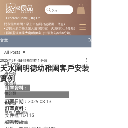
Excellent Home (HK) Ltd
門市營業時間：早上11點到7點(星期一休息)
• 沙田火炭力堅工業大廈5樓D室（火炭站D出1分鐘）
• 觀塘盈達商業大廈8樓B室（牛頭角站A出8分鐘）
文章
All Posts
2025年9月4日
讀畢需時 1 分鐘
All Posts
天水圍明德幼稚園客戶安裝
椅分類
實例
櫃分類
訂單資料：  
枱分類
訂單日期：
2025-08-13
會客區
訂單資料：
屏風 / 間房板
文件櫃 TL-116 
標準尺寸
產品選購攻略