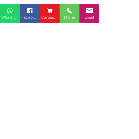
Whatsapp
Facebook
Carousell
Phone
Email
熱門產品
關於家之良品
品牌中心
愛家空間（建材）
辦公椅
|
大班椅
公司简介
家之良品（家居）
辦公枱
|
洽談枱
網站地圖
家之良品（辦公）
大班枱
|
會議枱
客戶服務
文件櫃
|
小型櫃
黃竹坑深灣道客戶安裝實
中环金融街国际
屏風間格
例
客戶安裝實例
送貨及安裝服務
會客茶几
辦公傢俬安裝影片
會客梳化
產品選購攻略
探索更多產品
聯繫方式
phone：+852
3962 2343
電郵：
order@xhomehk.com
Whatsapp：5269 0355