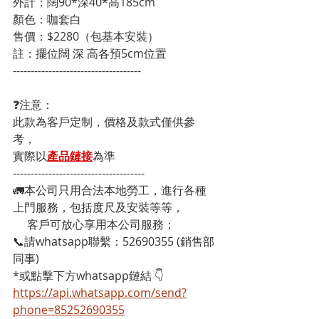
外計：闊90*深40*高185cm
顏色：咖套白
售價：$2280（包基本安裝） 
註：擺位闊 深 高各預5cm位置
------------------------------------
❓注意：
此款為客戶定制，價格及款式僅供參
考，
實際以
產品鏈接
為準
-------------------------------------
🚛本公司只用合法本地勞工，進行各種
上門服務，包括度尺及安裝等等，
     客戶可放心享用本公司服務；
📞請whatsapp聯繫：52690355 (銷售部
同事)
*或點擊下方whatsapp鏈結 👇
https://api.whatsapp.com/send?
phone=85252690355