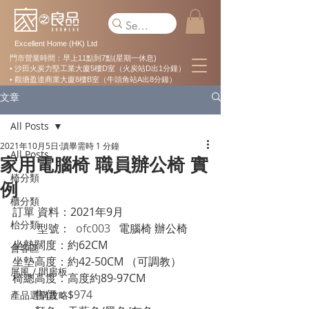
Excellent Home (HK) Ltd
門市營業時間：早上11點到7點(星期一休息)
• 沙田火炭力堅工業大廈5樓D室（火炭站D出1分鐘）
• 觀塘盈達商業大廈8樓B室（牛頭角站A出8分鐘）
文章
All Posts
2021年10月5日
讀畢需時 1 分鐘
All Posts
家用電腦椅 職員辦公椅 實
椅分類
例
櫃分類
訂單 資料：2021年9月 
枱分類
         型號： 
 ofc003
   電腦椅 辦公椅
坐墊闊度：約62CM
會客區
坐墊高度：約42-50CM （可調教）
屏風 / 間房板
椅總高度：高度約89-97CM
        售價：$
974
產品選購攻略