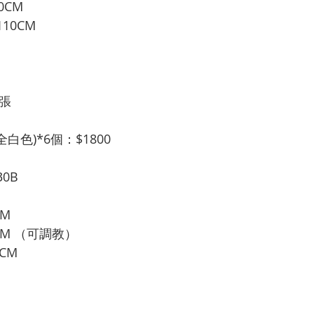
0CM
10CM 
3張
白色)*6個：$1800
30B
CM
CM （可調教）
CM