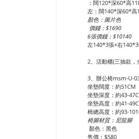
：闊120*深60*高11
左：闊140*深60*高1
顏色：圖片色
 價錢：$1690
6張價錢：$10140
左140*3張+右140*
2、活動櫃(三抽款，全
3、辦公椅msm-U-0
坐墊闊度：約51CM
坐墊深度：約43-47
坐墊高度：約41-49
椅總高度：約93-101
椅腳材質：尼龍腳
顏色：黑色
售價：$580