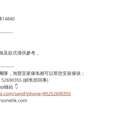
14840
---------
格及款式僅供參考，
----------
裝團隊，淘寶宜家傢俬都可以幫您安裝傢俱；
：52690355 (銷售部同事)
p鏈結 👇
app.com/send?phone=85252690355
omehk.com