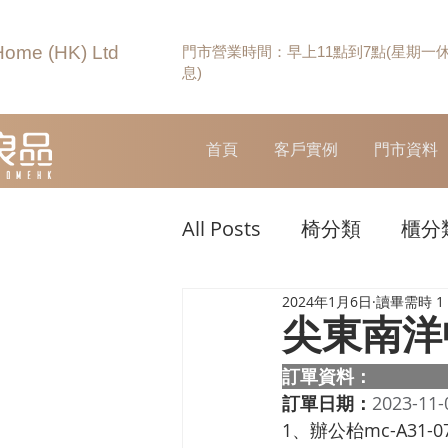
Home (HK) Ltd
門市營業時間：早上11點到7點(星期一
息)
首頁
客戶實例
門市資料
All Posts
椅分類
櫃分
2024年1月6日
讀畢需時 1
尖東南洋
訂單資料：  
訂單日期：
2023-11-
1、辦公枱mc-A31-07