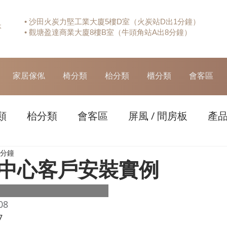
• 沙田火炭力堅工業大廈5樓D室（火炭站D出1分鐘）
休
• 觀塘盈達商業大廈8樓B室（牛頭角站A出8分鐘）
家居傢俬
椅分類
枱分類
櫃分類
會客區
類
枱分類
會客區
屏風 / 間房板
產
 分鐘
中心客戶安裝實例
08
 