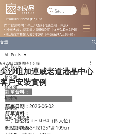
Excellent Home (HK) Ltd
門市營業時間：早上11點到7點(星期一休息)
• 沙田火炭力堅工業大廈5樓D室（火炭站D出1分鐘）
• 觀塘盈達商業大廈8樓B室（牛頭角站A出8分鐘）
文章
All Posts
6月23日
讀畢需時 1 分鐘
All Posts
尖沙咀加連威老道港晶中心
椅分類
客戶安裝實例
櫃分類
訂單資料：  
枱分類
訂單日期：
2026-06-02
會客區
訂單資料：
屏風 / 間房板
一、辦公枱 desk034（四人位）
尺寸：闊253*深125*高109cm
產品選購攻略