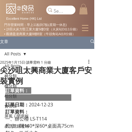
Excellent Home (HK) Ltd
門市營業時間：早上11點到7點(星期一休息)
• 沙田火炭力堅工業大廈5樓D室（火炭站D出1分鐘）
• 觀塘盈達商業大廈8樓B室（牛頭角站A出8分鐘）
文章
All Posts
2025年1月15日
讀畢需時 1 分鐘
All Posts
尖沙咀太興商業大廈客戶安
椅分類
裝實例
櫃分類
訂單資料：  
枱分類
訂單日期：
2024-12-23
會客區
訂單資料：
屏風 / 間房板
一、辦公檯 LS-T114

尺寸：闊140*深60*桌面高75cm

產品選購攻略