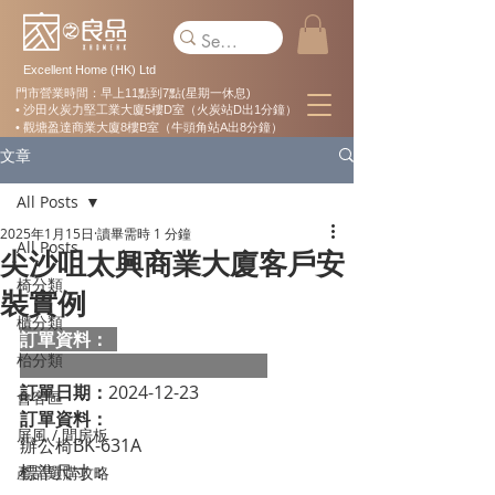
Excellent Home (HK) Ltd
門市營業時間：早上11點到7點(星期一休息)
• 沙田火炭力堅工業大廈5樓D室（火炭站D出1分鐘）
• 觀塘盈達商業大廈8樓B室（牛頭角站A出8分鐘）
文章
All Posts
2025年1月15日
讀畢需時 1 分鐘
All Posts
尖沙咀太興商業大廈客戶安
椅分類
裝實例
櫃分類
訂單資料：  
枱分類
訂單日期：
2024-12-23
會客區
訂單資料：
屏風 / 間房板
辦公椅BK-631A

標準尺寸：                                                   
產品選購攻略