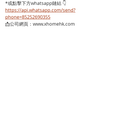
*或點擊下方whatsapp鏈結 👇
https://api.whatsapp.com/send?
phone=85252690355
📩公司網頁：www.xhomehk.com