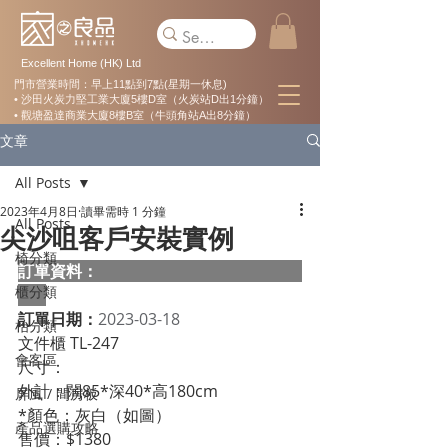
Excellent Home (HK) Ltd
門市營業時間：早上11點到7點(星期一休息)
• 沙田火炭力堅工業大廈5樓D室（火炭站D出1分鐘）
• 觀塘盈達商業大廈8樓B室（牛頭角站A出8分鐘）
文章
All Posts
2023年4月8日
讀畢需時 1 分鐘
All Posts
尖沙咀客戶安裝實例
椅分類
訂單資料：  
櫃分類
訂單日期：
2023-03-18
枱分類
文件櫃 TL-247
會客區
尺寸：
外計：闊85*深40*高180cm
屏風 / 間房板
*顏色：灰白（如圖）
產品選購攻略
售價：$1380