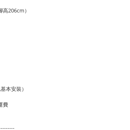
腳高206cm）
（包基本安裝）
運費
---------