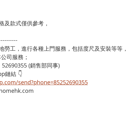
格及款式僅供參考，
----------
本地勞工，進行各種上門服務，包括度尺及安裝等等，
享用本公司服務；
：52690355 (銷售部同事)
p鏈結 👇
app.com/send?phone=85252690355
omehk.com