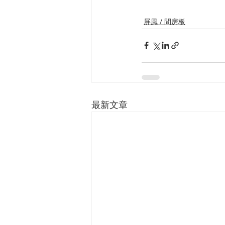
屏風 / 間房板
最新文章