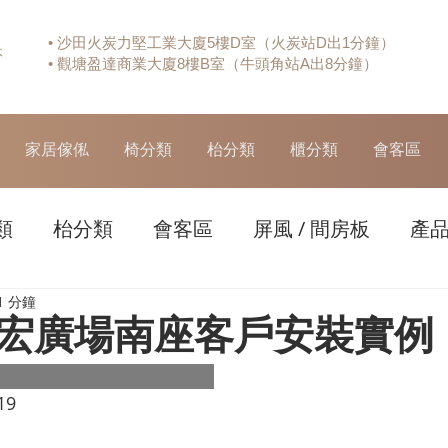
• 沙田火炭力堅工業大廈5樓D室（火炭站D出1分鐘）
休
• 觀塘盈達商業大廈8樓B室（牛頭角站A出8分鐘）
家居傢俬
椅分類
枱分類
櫃分類
會客區
類
枱分類
會客區
屏風 / 間房板
產
1 分鐘
宏廣場南座客戶安裝實例
19