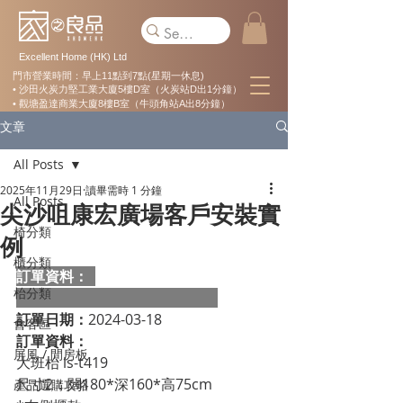
Excellent Home (HK) Ltd
門市營業時間：早上11點到7點(星期一休息)
• 沙田火炭力堅工業大廈5樓D室（火炭站D出1分鐘）
• 觀塘盈達商業大廈8樓B室（牛頭角站A出8分鐘）
文章
All Posts
2025年11月29日
讀畢需時 1 分鐘
All Posts
尖沙咀康宏廣場客戶安裝實
椅分類
例
櫃分類
訂單資料：  
枱分類
訂單日期：
2024-03-18
會客區
訂單資料：
屏風 / 間房板
大班枱 ls-t419 
尺寸2：闊180*深160*高75cm 
產品選購攻略