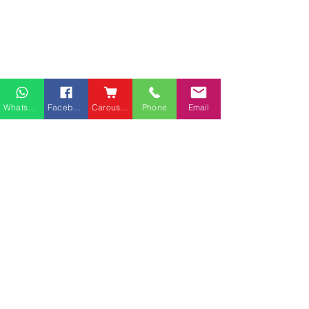
Whatsapp
Facebook
Carousell
Phone
Email
熱門產品
關於家之良品
品牌中心
愛家空間（建材）
辦公椅
|
大班椅
公司简介
家之良品（家居）
辦公枱
|
洽談枱
網站地圖
家之良品（辦公）
大班枱
|
會議枱
客戶服務
文件櫃
|
小型櫃
佐敦庇利金街富利商業客
堅尼地城山市街
屏風間格
戶安裝實例
客戶安裝實例
送貨及安裝服務
會客茶几
辦公傢俬安裝影片
會客梳化
產品選購攻略
探索更多產品