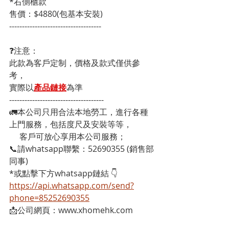
*右側櫃款 
售價：$4880(包基本安裝)
------------------------------------
❓注意：
此款為客戶定制，價格及款式僅供參
考，
實際以
產品鏈接
為準
-------------------------------------
🚛本公司只用合法本地勞工，進行各種
上門服務，包括度尺及安裝等等，
     客戶可放心享用本公司服務；
📞請whatsapp聯繫：52690355 (銷售部
同事)
*或點擊下方whatsapp鏈結 👇
https://api.whatsapp.com/send?
phone=85252690355
📩公司網頁：www.xhomehk.com