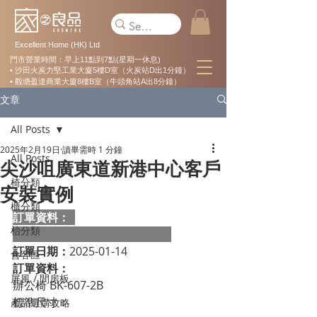
Excellent Home (HK) Ltd
門市營業時間：早上11點到7點(星期一休息)
• 沙田火炭力堅工業大廈5樓D室（火炭站D出1分鐘）
• 觀塘盈達商業大廈8樓B室（牛頭角站A出8分鐘）
文章
All Posts
2025年2月19日
讀畢需時 1 分鐘
All Posts
尖沙咀廣東道新港中心客戶
椅分類
安裝實例
櫃分類
訂單資料：  
枱分類
訂單日期：
2025-01-14
會客區
訂單資料：
屏風 / 間房板
辦公椅 BK-607-2B
標準尺寸：                                                   
產品選購攻略