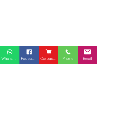
Whatsapp
Facebook
Carousell
Phone
Email
熱門產品
關於家之良品
品牌中心
愛家空間（建材）
辦公椅
|
大班椅
公司简介
家之良品（家居）
辦公枱
|
洽談枱
網站地圖
家之良品（辦公）
大班枱
|
會議枱
客戶服務
文件櫃
|
小型櫃
灣仔莊士敦道客戶安裝實
粉嶺安樂村多利
屏風間格
例
客戶安裝實例
送貨及安裝服務
會客茶几
辦公傢俬安裝影片
會客梳化