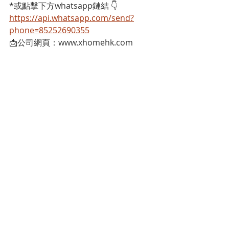
*或點擊下方whatsapp鏈結 👇
https://api.whatsapp.com/send?
phone=85252690355
📩公司網頁：www.xhomehk.com