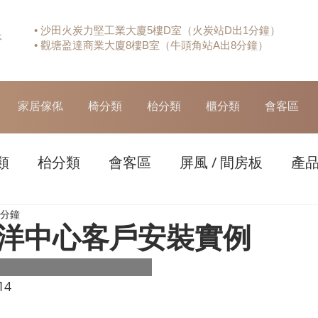
• 沙田火炭力堅工業大廈5樓D室（火炭站D出1分鐘）
休
• 觀塘盈達商業大廈8樓B室（牛頭角站A出8分鐘）
家居傢俬
椅分類
枱分類
櫃分類
會客區
類
枱分類
會客區
屏風 / 間房板
產
 分鐘
洋中心客戶安裝實例
14