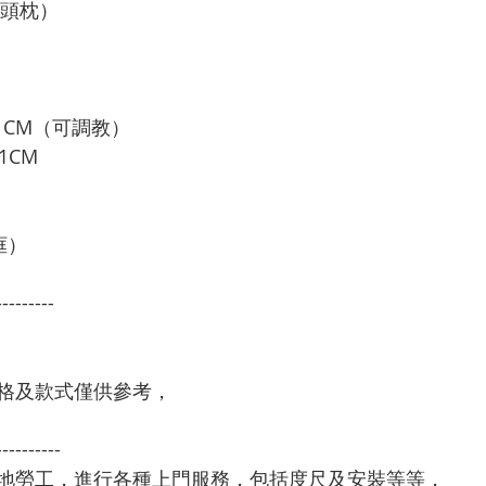
無頭枕）
                                    
51CM（可調教）
1CM
框）
---------
格及款式僅供參考，
----------
本地勞工，進行各種上門服務，包括度尺及安裝等等，