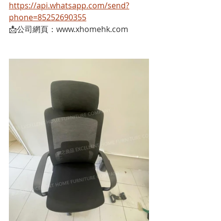
https://api.whatsapp.com/send?
phone=85252690355
📩公司網頁：www.xhomehk.com