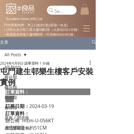
Excellent Home (HK) Ltd
門市營業時間：早上11點到7點(星期一休息)
• 沙田火炭力堅工業大廈5樓D室（火炭站D出1分鐘）
• 觀塘盈達商業大廈8樓B室（牛頭角站A出8分鐘）
文章
All Posts
2024年4月8日
讀畢需時 1 分鐘
All Posts
屯門建生邨樂生樓客戶安裝
椅分類
實例
櫃分類
訂單資料：  
枱分類
訂單日期：
2024-03-19
會客區
訂單資料：
屏風 / 間房板
辦公椅  msm-U-056KT
坐墊闊度：約51CM
產品選購攻略