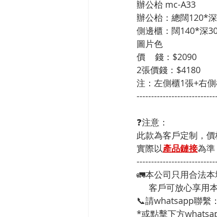
辦公枱 mc-A33

辦公枱：總闊120*深6
側邊櫃：闊140*深30*
圖片色

價    錢：$2090

2張價錢：$4180

注：左側櫃1張+右側
---------------------------
❓注意：
此款為客戶定制，價
實際以
產品鏈接
為準
---------------------------
🚛本公司只用合法
     客戶可放心
📞請whatsapp聯繫
*或點擊下方whatsap