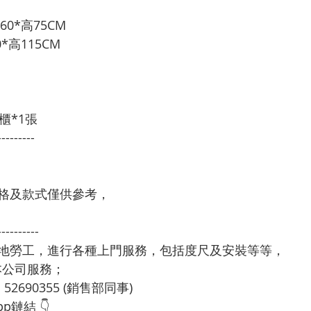
0*高75CM

高115CM 

櫃*1張
---------
格及款式僅供參考，
----------
本地勞工，進行各種上門服務，包括度尺及安裝等等，
享用本公司服務；
：52690355 (銷售部同事)
p鏈結 👇