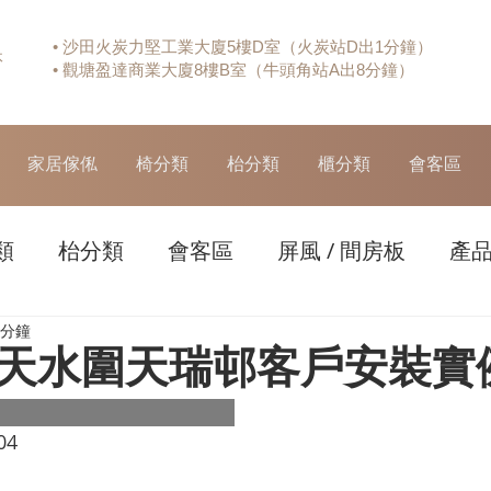
• 沙田火炭力堅工業大廈5樓D室（火炭站D出1分鐘）
休
• 觀塘盈達商業大廈8樓B室（牛頭角站A出8分鐘）
家居傢俬
椅分類
枱分類
櫃分類
會客區
類
枱分類
會客區
屏風 / 間房板
產
 分鐘
天水圍天瑞邨客戶安裝實
04