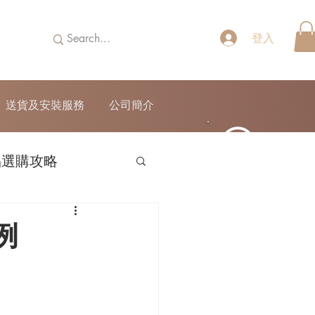
登入
送貨及安裝服務
公司簡介
品選購攻略
52690355
例