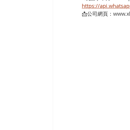
https://api.whats
📩公司網頁：www.xh