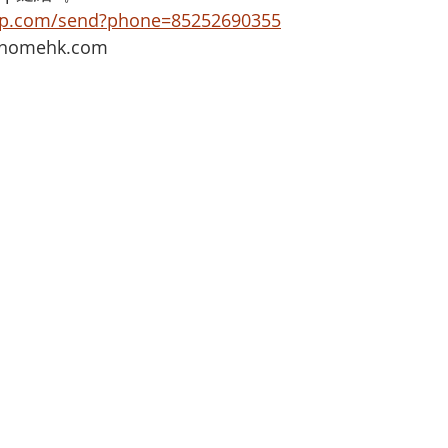
app.com/send?phone=85252690355
omehk.com