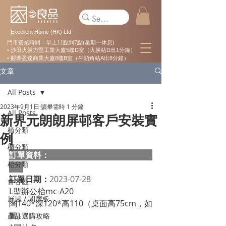
Excellent Home (HK) Ltd
門市營業時間：早上11點到7點(星期一休息)
• 沙田火炭力堅工業大廈5樓D室（火炭站D出1分鐘）
• 觀塘盈達商業大廈8樓B室（牛頭角站A出8分鐘）
文章
All Posts
2023年9月1日
讀畢需時 1 分鐘
All Posts
新界元朗朗屏邨客戶安裝實
椅分類
例
櫃分類
訂單資料：  
枱分類
訂單日期：
2023-07-28
會客區
L型辦公枱mc-A20
屏風 / 間房板
闊140*深120*高110（桌面高75cm，如
圖）
產品選購攻略