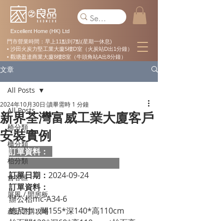
Excellent Home (HK) Ltd
門市營業時間：早上11點到7點(星期一休息)
• 沙田火炭力堅工業大廈5樓D室（火炭站D出1分鐘）
• 觀塘盈達商業大廈8樓B室（牛頭角站A出8分鐘）
文章
All Posts
2024年10月30日
讀畢需時 1 分鐘
All Posts
新界荃灣富威工業大廈客戶
椅分類
安裝實例
櫃分類
訂單資料：  
枱分類
訂單日期：
2024-09-24
會客區
訂單資料：
屏風 / 間房板
辦公枱mc-A34-6

總尺寸：闊155*深140*高110cm

產品選購攻略