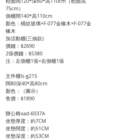
枱面闊120*深60*高110cm（枱面高
75cm） 
側櫃闊140*高110cm 
顏色：橫紋玻璃+F-077金橡木+F-077金
橡木 
加活動櫃(三抽款) 
價錢：$2690 
2張價錢：$5380 
注：左側櫃1張+右側櫃1張

文件櫃ls-g215 
闊80深40*高80cm 
顏色：（圖示） 
售價：$1890 
辦公椅xad-6037A

坐墊厚度：約7CM

坐墊闊度：約51CM

坐墊深度：約53CM
