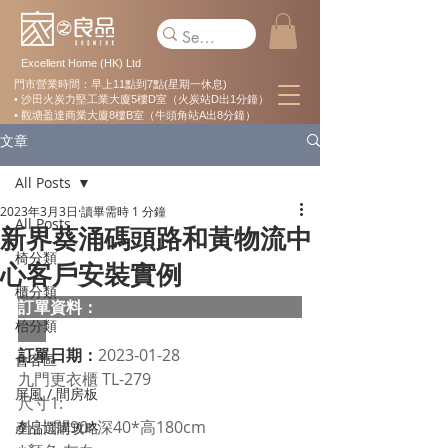
Excellent Home (HK) Ltd
門市營業時間：早上11點到7點(星期一休息)
• 沙田火炭力堅工業大廈5樓D室（火炭站D出1分鐘）
• 觀塘盈達商業大廈8樓B室（牛頭角站A出8分鐘）
文章
All Posts
2023年3月3日
讀畢需時 1 分鐘
All Posts
新界葵涌碼頭路和黃物流中
椅分類
心客戶安裝實例
櫃分類
訂單資料：  
枱分類
訂單日期：
2023-01-28
會客區
九門更衣櫃 TL-279 
屏風 / 間房板
尺寸1: 
外計:闊90*深40*高180cm 
產品選購攻略