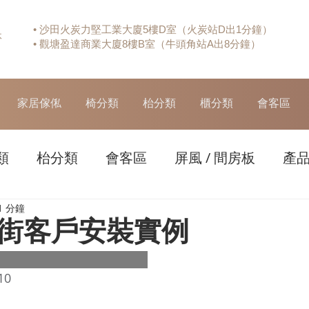
• 沙田火炭力堅工業大廈5樓D室（火炭站D出1分鐘）
休
• 觀塘盈達商業大廈8樓B室（牛頭角站A出8分鐘）
家居傢俬
椅分類
枱分類
櫃分類
會客區
類
枱分類
會客區
屏風 / 間房板
產
1 分鐘
街客戶安裝實例
10