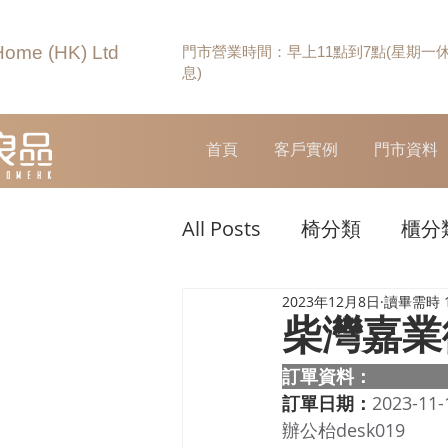
Home (HK) Ltd
門市營業時間：早上11點到7點(星期一
息)
首頁
客戶實例
門市資料
All Posts
椅分類
櫃分
2023年12月8日
讀畢需時 
柴灣嘉業
訂單資料：  
訂單日期：
2023-11-
辦公枱desk019