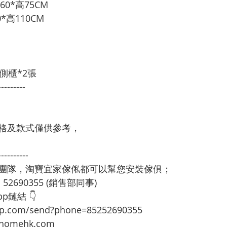
0*高75CM
*高110CM 
側櫃*2張
---------
格及款式僅供參考，
----------
裝團隊，淘寶宜家傢俬都可以幫您安裝傢俱；
：52690355 (銷售部同事)
p鏈結 👇
app.com/send?phone=85252690355
omehk.com