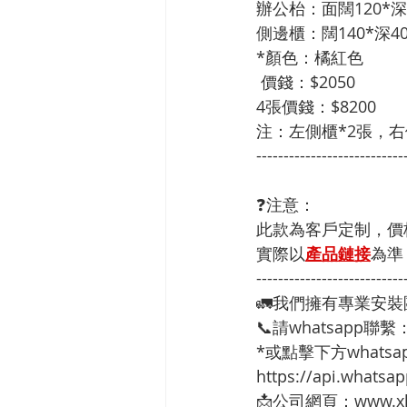
辦公枱：面闊120*深6
側邊櫃：闊140*深40
*顏色：橘紅色
 價錢：$2050
4張價錢：$8200
注：左側櫃*2張，右
---------------------------
❓注意：
此款為客戶定制，價
實際以
產品鏈接
為準
---------------------------
🚛我們擁有專業安
📞請whatsapp聯繫
*或點擊下方whatsap
https://api.whats
📩公司網頁：www.xh